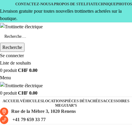
CONTACTEZ-NOUS
A PROPOS DE STELFIA
TECHNIQUE
PHOTOS
Livraison gratuite pour toutes nouvelles trottinettes achetées sur la
boutique.
Recherche
Se connecter
Liste de souhaits
0
produit
CHF
0.00
Menu
0
produit
CHF
0.00
ACCUEIL
VÉHICULES
LOCATIONS
PIÈCES DÉTACHÉES
ACCESSOIRES
MEGUIAR’S
Rue de la Mèbre 3, 1020 Renens
+41 79 659 33 77