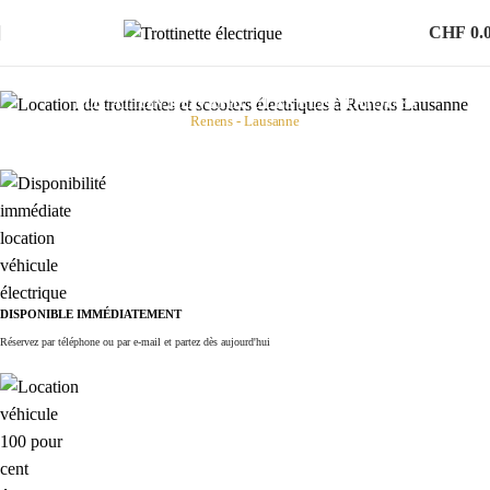
CHF
0.
Locations
LOCATION DE VÉHICULES ÉLECTRIQUES
Renens - Lausanne
Trottinettes électriques • Scooters sans permis • Scooters permis A1
DISPONIBLE IMMÉDIATEMENT
Réservez par téléphone ou par e-mail et partez dès aujourd'hui