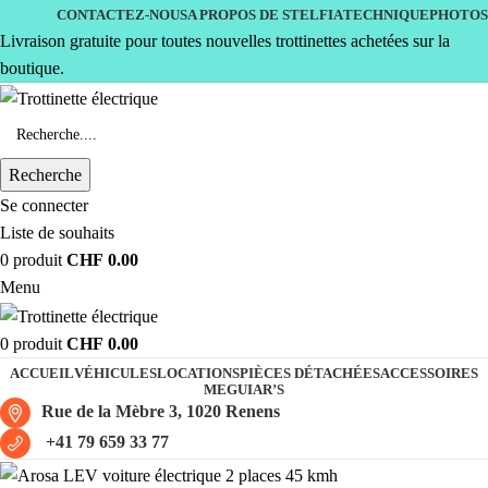
CONTACTEZ-NOUS
A PROPOS DE STELFIA
TECHNIQUE
PHOTOS
Livraison gratuite pour toutes nouvelles trottinettes achetées sur la
boutique.
Recherche
Se connecter
Liste de souhaits
0
produit
CHF
0.00
Menu
0
produit
CHF
0.00
ACCUEIL
VÉHICULES
LOCATIONS
PIÈCES DÉTACHÉES
ACCESSOIRES
MEGUIAR’S
Rue de la Mèbre 3, 1020 Renens
+41 79 659 33 77