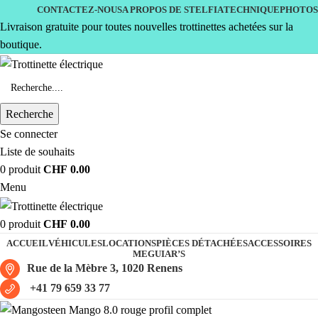
CONTACTEZ-NOUS
A PROPOS DE STELFIA
TECHNIQUE
PHOTOS
Livraison gratuite pour toutes nouvelles trottinettes achetées sur la
boutique.
Recherche
Se connecter
Liste de souhaits
0
produit
CHF
0.00
Menu
0
produit
CHF
0.00
ACCUEIL
VÉHICULES
LOCATIONS
PIÈCES DÉTACHÉES
ACCESSOIRES
MEGUIAR’S
Rue de la Mèbre 3, 1020 Renens
+41 79 659 33 77