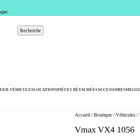
ique.
Recherche
UEIL
VÉHICULES
LOCATIONS
PIÈCES DÉTACHÉES
ACCESSOIRES
MEGUI
Accueil
Boutique
Véhicules
Vmax VX4 1056