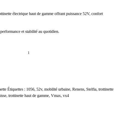
nette électrique haut de gamme offrant puissance 52V, confort
performance et stabilité au quotidien.
nette
Étiquettes :
1056
,
52v
,
mobilité urbaine
,
Renens
,
Stelfia
,
trottinette
uisse
,
trottinette haut de gamme
,
Vmax
,
vx4