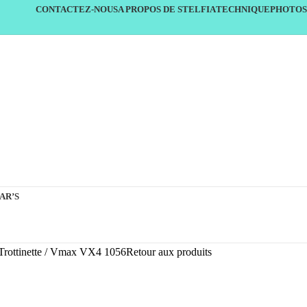
CONTACTEZ-NOUS
A PROPOS DE STELFIA
TECHNIQUE
PHOTOS
AR’S
Trottinette
Vmax VX4 1056
Retour aux produits