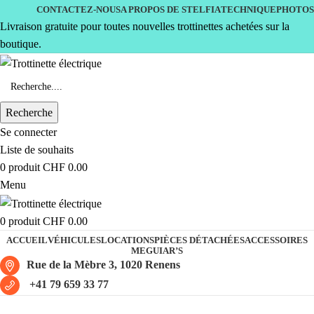
CONTACTEZ-NOUS
A PROPOS DE STELFIA
TECHNIQUE
PHOTOS
Livraison gratuite pour toutes nouvelles trottinettes achetées sur la
boutique.
Recherche
Se connecter
Liste de souhaits
0
produit
CHF
0.00
Menu
0
produit
CHF
0.00
ACCUEIL
VÉHICULES
LOCATIONS
PIÈCES DÉTACHÉES
ACCESSOIRES
MEGUIAR’S
Rue de la Mèbre 3, 1020 Renens
+41 79 659 33 77