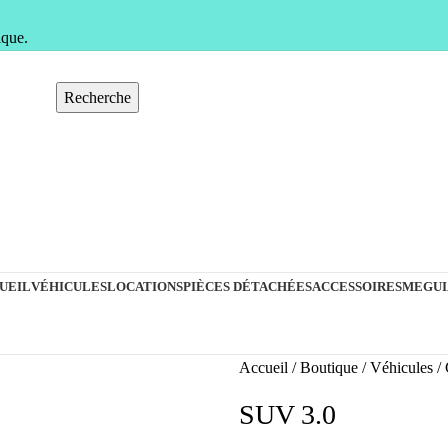
ique.
Recherche
UEIL
VÉHICULES
LOCATIONS
PIÈCES DÉTACHÉES
ACCESSOIRES
MEGUI
Accueil
Boutique
Véhicules
SUV 3.0