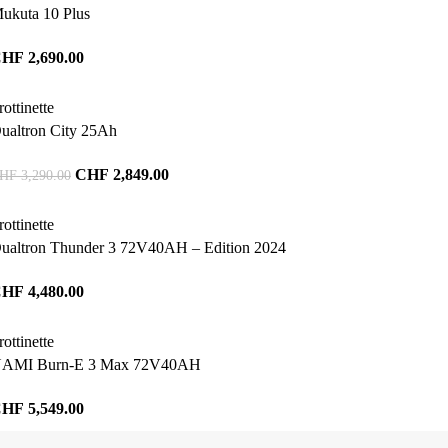
ukuta 10 Plus
CHF
2,690.00
rottinette
ualtron City 25Ah
CHF
2,849.00
HF
3,290.00
rottinette
ualtron Thunder 3 72V40AH – Edition 2024
CHF
4,480.00
rottinette
AMI Burn-E 3 Max 72V40AH
CHF
5,549.00