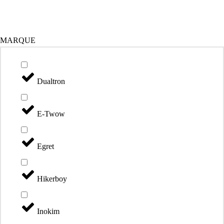
Catégories
MARQUE
Dualtron
E-Twow
Egret
Hikerboy
Inokim