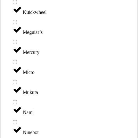
Kuickwheel
Meguiar’s
Mercury
Micro
Mukuta
Nami
Ninebot