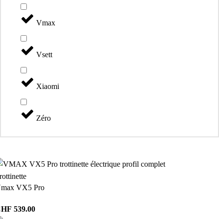
Vmax
Vsett
Xiaomi
Zéro
rottinette
max VX5 Pro
CHF
539.00