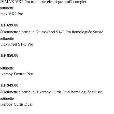
rottinette
max VX2 Pro
CHF
699.00
rottinette
uickwheel S1-C Pro
CHF
850.00
rottinette
ikerboy Foxtrot Plus
CHF
949.00
rottinette
ikerboy Curtis Dual