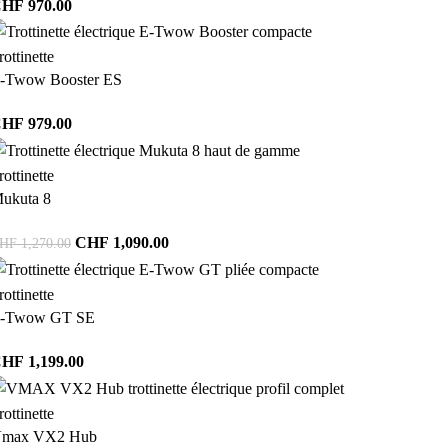
CHF
970.00
rottinette
-Twow Booster ES
CHF
979.00
rottinette
ukuta 8
CHF
1,090.00
HF
1,270.00
rottinette
-Twow GT SE
CHF
1,199.00
rottinette
max VX2 Hub