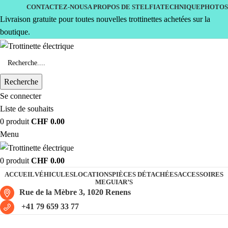
CONTACTEZ-NOUS
A PROPOS DE STELFIA
TECHNIQUE
PHOTOS
Livraison gratuite pour toutes nouvelles trottinettes achetées sur la
boutique.
Recherche
Se connecter
Liste de souhaits
0
produit
CHF
0.00
Menu
0
produit
CHF
0.00
ACCUEIL
VÉHICULES
LOCATIONS
PIÈCES DÉTACHÉES
ACCESSOIRES
MEGUIAR’S
Rue de la Mèbre 3, 1020 Renens
+41 79 659 33 77
Trottinette