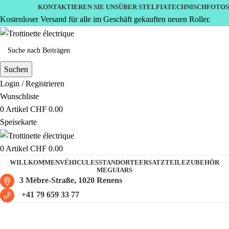
KONTAKTIEREN SIE UNS
ÜBER STELFIA
TECHNISCH
FOTOS
Kostenloser Versand für alle im Geschäft gekauften neuen Roller.
Suchen
Login / Registrieren
Wunschliste
0
Artikel
CHF
0.00
Speisekarte
0
Artikel
CHF
0.00
WILLKOMMEN
VÉHICULES
STANDORTE
ERSATZTEILE
ZUBEHÖR
MEGUIARS
3 Mèbre-Straße, 1020 Renens
+41 79 659 33 77