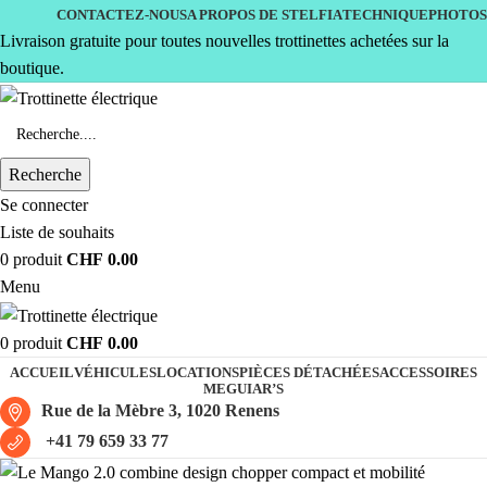
CONTACTEZ-NOUS
A PROPOS DE STELFIA
TECHNIQUE
PHOTOS
Livraison gratuite pour toutes nouvelles trottinettes achetées sur la
boutique.
Recherche
Se connecter
Liste de souhaits
0
produit
CHF
0.00
Menu
0
produit
CHF
0.00
ACCUEIL
VÉHICULES
LOCATIONS
PIÈCES DÉTACHÉES
ACCESSOIRES
MEGUIAR’S
Rue de la Mèbre 3, 1020 Renens
+41 79 659 33 77