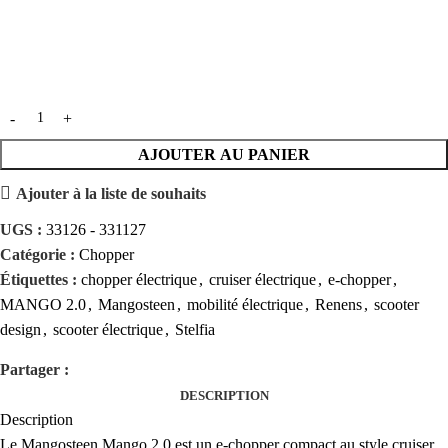
AJOUTER AU PANIER
Ajouter à la liste de souhaits
UGS :
33126 - 331127
Catégorie :
Chopper
Étiquettes :
chopper électrique
,
cruiser électrique
,
e-chopper
,
MANGO 2.0
,
Mangosteen
,
mobilité électrique
,
Renens
,
scooter
design
,
scooter électrique
,
Stelfia
Partager :
DESCRIPTION
Description
Le Mangosteen Mango 2.0 est un e-chopper compact au style cruiser