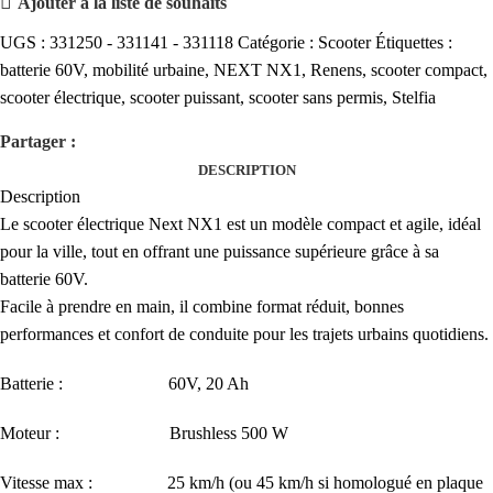
Ajouter à la liste de souhaits
UGS :
331250 - 331141 - 331118
Catégorie :
Scooter
Étiquettes :
batterie 60V
,
mobilité urbaine
,
NEXT NX1
,
Renens
,
scooter compact
,
scooter électrique
,
scooter puissant
,
scooter sans permis
,
Stelfia
Partager :
DESCRIPTION
Description
Le scooter électrique Next NX1 est un modèle compact et agile, idéal
pour la ville, tout en offrant une puissance supérieure grâce à sa
batterie 60V.
Facile à prendre en main, il combine format réduit, bonnes
performances et confort de conduite pour les trajets urbains quotidiens.
Batterie : 60V, 20 Ah
Moteur : Brushless 500 W
Vitesse max : 25 km/h (ou 45 km/h si homologué en plaque