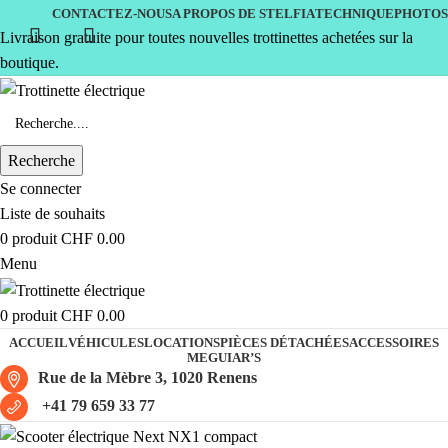
CONTACTEZ-NOUS
A PROPOS DE STELFIA
TECHNIQUE
PHOTOS
Livraison gratuite pour toutes nouvelles trottinettes achetées sur la
boutique.
Recherche
Se connecter
Liste de souhaits
0
produit
CHF
0.00
Menu
0
produit
CHF
0.00
ACCUEIL
VÉHICULES
LOCATIONS
PIÈCES DÉTACHÉES
ACCESSOIRES
MEGUIAR’S
Rue de la Mèbre 3, 1020 Renens
+41 79 659 33 77