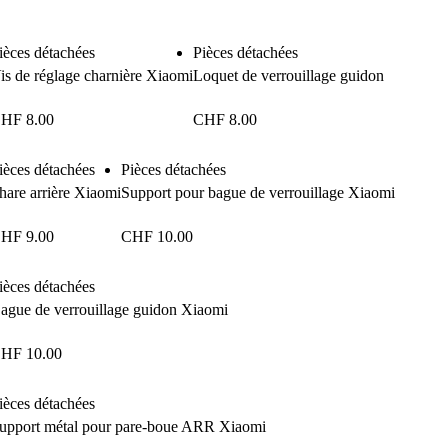
ièces détachées
Pièces détachées
is de réglage charnière Xiaomi
Loquet de verrouillage guidon
CHF
8.00
CHF
8.00
ièces détachées
Pièces détachées
hare arrière Xiaomi
Support pour bague de verrouillage Xiaomi
CHF
9.00
CHF
10.00
ièces détachées
ague de verrouillage guidon Xiaomi
CHF
10.00
ièces détachées
upport métal pour pare-boue ARR Xiaomi