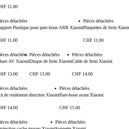
CHF
11.00
ièces détachées
Pièces détachées
upport Plastique pour pare-boue ARR Xiaomi
Plaquettes de frein Xiao
CHF
11.00
CHF
11.00
ièces détachées
Pièces détachées
Pièces détachées
hare AV Xiaomi
Disque de frein Xiaomi
Cable de frein Xiaomi
CHF
13.00
CHF
13.00
CHF
14.00
ièces détachées
Pièces détachées
it de roulement direction Xiaomi
Pare-boue avant Xiaomi
CHF
14.00
CHF
15.00
ièces détachées
Pièces détachées
rotection cache moyeu Xiaomi
Sonnette Xiaomi