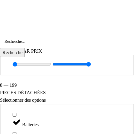
Pièces détachées
Catégories
FILTRER PAR PRIX
Recherche
8
—
199
PIÈCES DÉTACHÉES
Sélectionner des options
Batteries