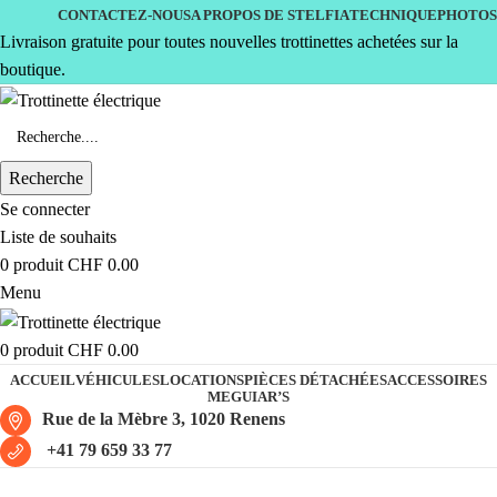
CONTACTEZ-NOUS
A PROPOS DE STELFIA
TECHNIQUE
PHOTOS
Livraison gratuite pour toutes nouvelles trottinettes achetées sur la
boutique.
Recherche
Se connecter
Liste de souhaits
0
produit
CHF
0.00
Menu
0
produit
CHF
0.00
ACCUEIL
VÉHICULES
LOCATIONS
PIÈCES DÉTACHÉES
ACCESSOIRES
MEGUIAR’S
Rue de la Mèbre 3, 1020 Renens
+41 79 659 33 77