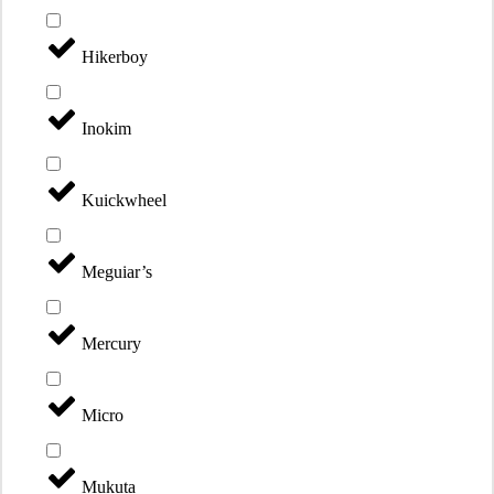
Hikerboy
Inokim
Kuickwheel
Meguiar’s
Mercury
Micro
Mukuta