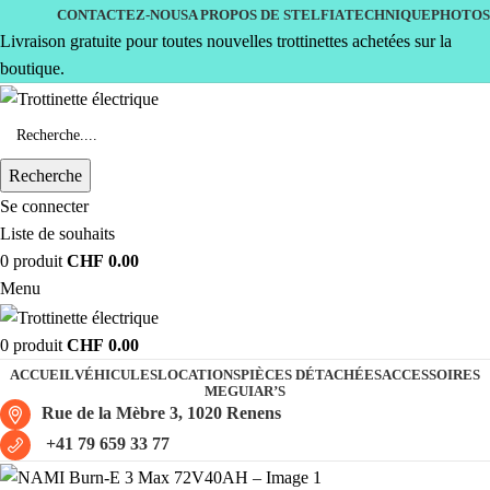
CONTACTEZ-NOUS
A PROPOS DE STELFIA
TECHNIQUE
PHOTOS
Livraison gratuite pour toutes nouvelles trottinettes achetées sur la
boutique.
Recherche
Se connecter
Liste de souhaits
0
produit
CHF
0.00
Menu
0
produit
CHF
0.00
ACCUEIL
VÉHICULES
LOCATIONS
PIÈCES DÉTACHÉES
ACCESSOIRES
MEGUIAR’S
Rue de la Mèbre 3, 1020 Renens
+41 79 659 33 77