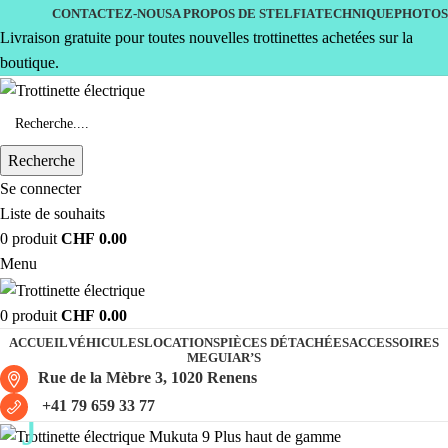
CONTACTEZ-NOUS
A PROPOS DE STELFIA
TECHNIQUE
PHOTOS
Livraison gratuite pour toutes nouvelles trottinettes achetées sur la
boutique.
Recherche
Se connecter
Liste de souhaits
0
produit
CHF
0.00
Menu
0
produit
CHF
0.00
ACCUEIL
VÉHICULES
LOCATIONS
PIÈCES DÉTACHÉES
ACCESSOIRES
MEGUIAR’S
Rue de la Mèbre 3, 1020 Renens
+41 79 659 33 77