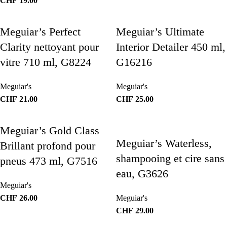
CHF
19.00
Meguiar’s Perfect
Meguiar’s Ultimate
Clarity nettoyant pour
Interior Detailer 450 ml,
vitre 710 ml, G8224
G16216
Meguiar's
Meguiar's
CHF
21.00
CHF
25.00
Meguiar’s Gold Class
Meguiar’s Waterless,
Brillant profond pour
shampooing et cire sans
pneus 473 ml, G7516
eau, G3626
Meguiar's
CHF
26.00
Meguiar's
CHF
29.00