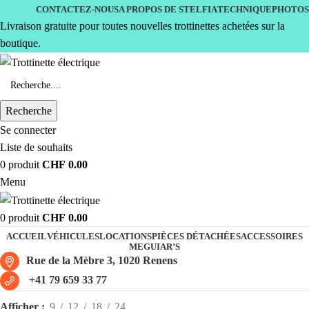
CONTACTEZ-NOUS
A PROPOS DE STELFIA
TECHNIQUE
PHOTOS
Livraison gratuite pour toutes nouvelles trottinettes achetées sur la
boutique.
Recherche
Se connecter
Liste de souhaits
0
produit
CHF
0.00
Menu
0
produit
CHF
0.00
ACCUEIL
VÉHICULES
LOCATIONS
PIÈCES DÉTACHÉES
ACCESSOIRES
MEGUIAR’S
Rue de la Mèbre 3, 1020 Renens
+41 79 659 33 77
Afficher
9
12
18
24