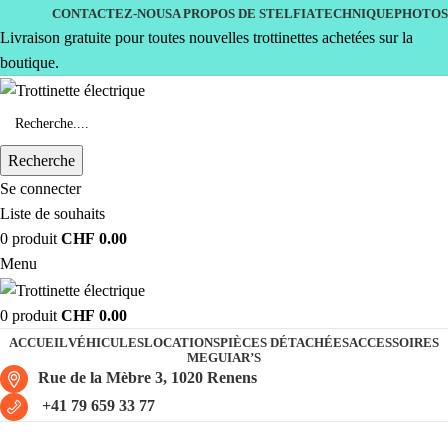
CONTACTEZ-NOUS
A PROPOS DE STELFIA
TECHNIQUE
PHOTOS
Livraison gratuite pour toutes nouvelles trottinettes achetées sur la
boutique.
Recherche
Se connecter
Liste de souhaits
0
produit
CHF
0.00
Menu
0
produit
CHF
0.00
ACCUEIL
VÉHICULES
LOCATIONS
PIÈCES DÉTACHÉES
ACCESSOIRES
MEGUIAR’S
Rue de la Mèbre 3, 1020 Renens
+41 79 659 33 77