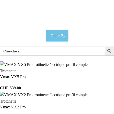
voiture électrique 45 kmh
Catégories
Filter By
Trottinette
Vmax VX5 Pro
CHF
539.00
Trottinette
Vmax VX2 Pro