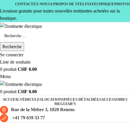
CONTACTEZ-NOUS
A PROPOS DE STELFIA
TECHNIQUE
PHOTOS
Livraison gratuite pour toutes nouvelles trottinettes achetées sur la
boutique.
Recherche
Se connecter
Liste de souhaits
0
produit
CHF
0.00
Menu
0
produit
CHF
0.00
ACCUEIL
VÉHICULES
LOCATIONS
PIÈCES DÉTACHÉES
ACCESSOIRES
MEGUIAR’S
Rue de la Mèbre 3, 1020 Renens
+41 79 659 33 77