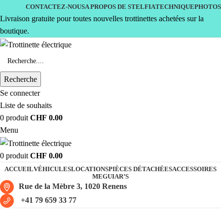
CONTACTEZ-NOUS
A PROPOS DE STELFIA
TECHNIQUE
PHOTOS
Livraison gratuite pour toutes nouvelles trottinettes achetées sur la
boutique.
Recherche
Se connecter
Liste de souhaits
0
produit
CHF
0.00
Menu
0
produit
CHF
0.00
ACCUEIL
VÉHICULES
LOCATIONS
PIÈCES DÉTACHÉES
ACCESSOIRES
MEGUIAR’S
Rue de la Mèbre 3, 1020 Renens
+41 79 659 33 77