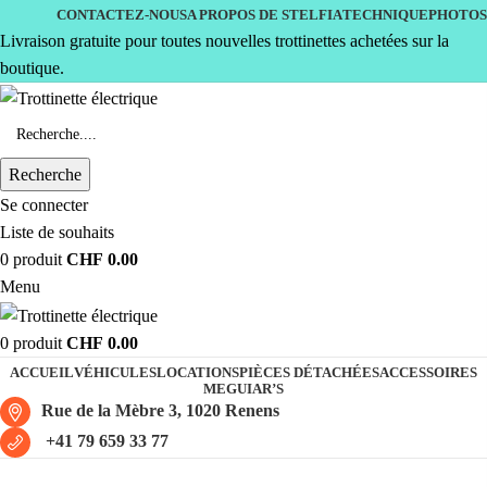
CONTACTEZ-NOUS
A PROPOS DE STELFIA
TECHNIQUE
PHOTOS
Livraison gratuite pour toutes nouvelles trottinettes achetées sur la
boutique.
Recherche
Se connecter
Liste de souhaits
0
produit
CHF
0.00
Menu
0
produit
CHF
0.00
ACCUEIL
VÉHICULES
LOCATIONS
PIÈCES DÉTACHÉES
ACCESSOIRES
MEGUIAR’S
Rue de la Mèbre 3, 1020 Renens
+41 79 659 33 77