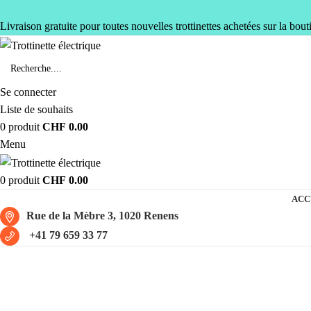
Livraison gratuite pour toutes nouvelles trottinettes achetées sur la bout
Se connecter
Liste de souhaits
0
produit
CHF
0.00
Menu
0
produit
CHF
0.00
ACC
Rue de la Mèbre 3, 1020 Renens
+41 79 659 33 77
trottinette électrique suisse