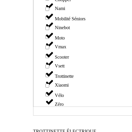
Nami
Mobilité Séniors
Ninebot
Moto
Vmax
Scooter
Vsett
Trottinette
Xiaomi
Vélo
Zéro
TROTTINETTE ÉLECTRIQUE