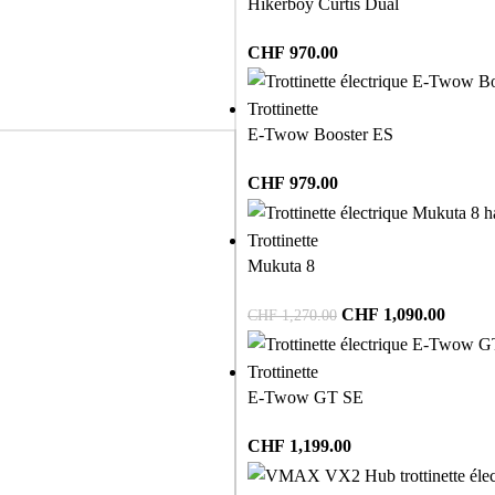
Hikerboy Curtis Dual
CHF
970.00
Trottinette
E-Twow Booster ES
CHF
979.00
Trottinette
Mukuta 8
CHF
1,090.00
CHF
1,270.00
Trottinette
E-Twow GT SE
CHF
1,199.00