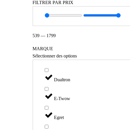
FILTRER PAR PRIX
539
—
1799
MARQUE
Sélectionner des options
Dualtron
E-Twow
Egret