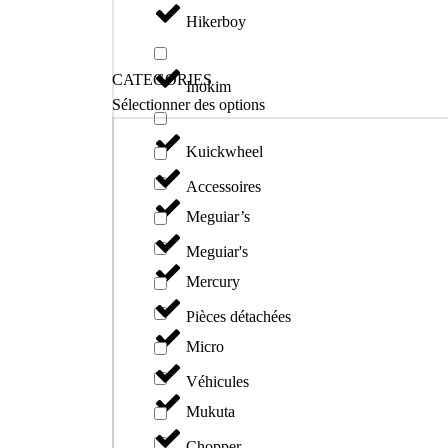
Hikerboy
CATEGORIES
Inokim
Sélectionner des options
Kuickwheel
Accessoires
Meguiar’s
Meguiar's
Mercury
Pièces détachées
Micro
Véhicules
Mukuta
Chopper