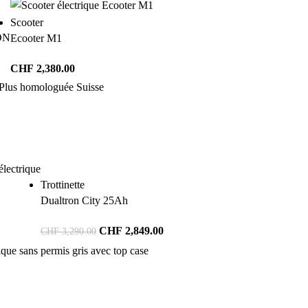
Scooter
ON
Ecooter M1
CHF
2,380.00
Trottinette
Dualtron City 25Ah
CHF
2,849.00
CHF
3,290.00