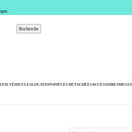
ique.
Recherche
UEIL
VÉHICULES
LOCATIONS
PIÈCES DÉTACHÉES
ACCESSOIRES
MEGUI