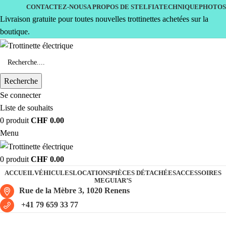
CONTACTEZ-NOUS
A PROPOS DE STELFIA
TECHNIQUE
PHOTOS
Livraison gratuite pour toutes nouvelles trottinettes achetées sur la
boutique.
Recherche
Se connecter
Liste de souhaits
0
produit
CHF
0.00
Menu
0
produit
CHF
0.00
ACCUEIL
VÉHICULES
LOCATIONS
PIÈCES DÉTACHÉES
ACCESSOIRES
MEGUIAR’S
Rue de la Mèbre 3, 1020 Renens
+41 79 659 33 77