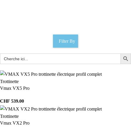
Support pare-boue
Catégories
Filter By
Trottinette
Vmax VX5 Pro
CHF
539.00
Trottinette
Vmax VX2 Pro