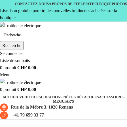
CONTACTEZ-NOUS
A PROPOS DE STELFIA
TECHNIQUE
PHOTOS
Livraison gratuite pour toutes nouvelles trottinettes achetées sur la
boutique.
Recherche
Se connecter
Liste de souhaits
0
produit
CHF
0.00
Menu
0
produit
CHF
0.00
ACCUEIL
VÉHICULES
LOCATIONS
PIÈCES DÉTACHÉES
ACCESSOIRES
MEGUIAR’S
Rue de la Mèbre 3, 1020 Renens
+41 79 659 33 77