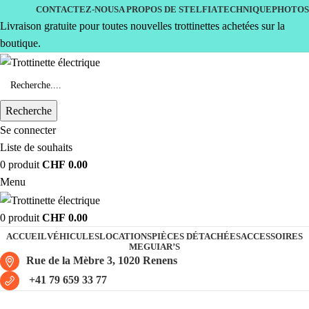
CONTACTEZ-NOUS
A PROPOS DE STELFIA
TECHNIQUE
PHOTOS
Livraison gratuite pour toutes nouvelles trottinettes achetées sur la
boutique.
Recherche
Se connecter
Liste de souhaits
0
produit
CHF
0.00
Menu
0
produit
CHF
0.00
ACCUEIL
VÉHICULES
LOCATIONS
PIÈCES DÉTACHÉES
ACCESSOIRES
MEGUIAR’S
Rue de la Mèbre 3, 1020 Renens
+41 79 659 33 77