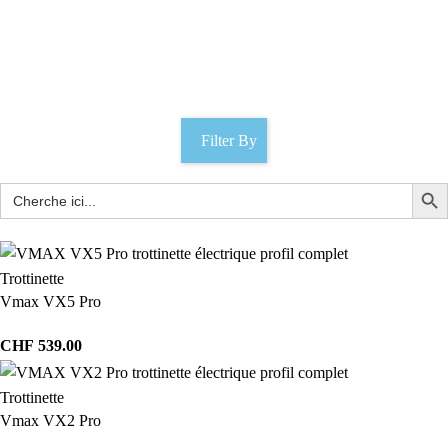
SKY III GTS
Catégories
Filter By
Trottinette
Vmax VX5 Pro
CHF
539.00
Trottinette
Vmax VX2 Pro