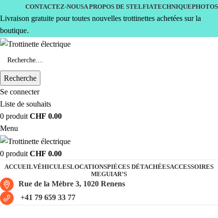
CONTACTEZ-NOUS
A PROPOS DE STELFIA
TECHNIQUE
PHOTOS
Livraison gratuite pour toutes nouvelles trottinettes achetées sur la
boutique.
Recherche
Se connecter
Liste de souhaits
0
produit
CHF
0.00
Menu
0
produit
CHF
0.00
ACCUEIL
VÉHICULES
LOCATIONS
PIÈCES DÉTACHÉES
ACCESSOIRES
MEGUIAR’S
Rue de la Mèbre 3, 1020 Renens
+41 79 659 33 77