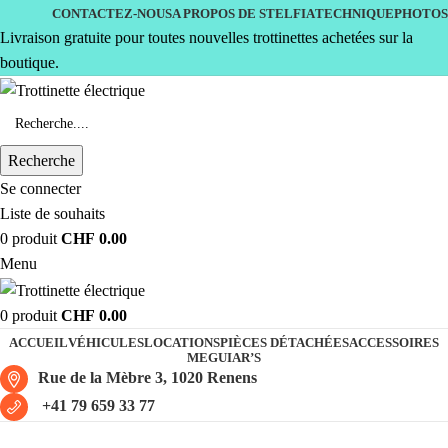
CONTACTEZ-NOUS
A PROPOS DE STELFIA
TECHNIQUE
PHOTOS
Livraison gratuite pour toutes nouvelles trottinettes achetées sur la
boutique.
Recherche
Se connecter
Liste de souhaits
0
produit
CHF
0.00
Menu
0
produit
CHF
0.00
ACCUEIL
VÉHICULES
LOCATIONS
PIÈCES DÉTACHÉES
ACCESSOIRES
MEGUIAR’S
Rue de la Mèbre 3, 1020 Renens
+41 79 659 33 77
silence s01