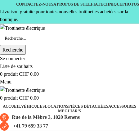
CONTACTEZ-NOUS
A PROPOS DE STELFIA
TECHNIQUE
PHOTOS
Livraison gratuite pour toutes nouvelles trottinettes achetées sur la
boutique.
Recherche
Se connecter
Liste de souhaits
0
produit
CHF
0.00
Menu
0
produit
CHF
0.00
ACCUEIL
VÉHICULES
LOCATIONS
PIÈCES DÉTACHÉES
ACCESSOIRES
MEGUIAR’S
Rue de la Mèbre 3, 1020 Renens
+41 79 659 33 77