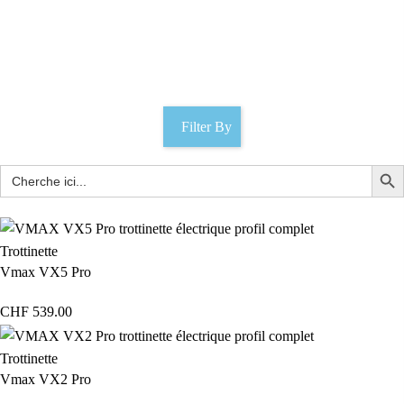
silence s01 plus
Catégories
Filter By
Trottinette
Vmax VX5 Pro
CHF
539.00
Trottinette
Vmax VX2 Pro