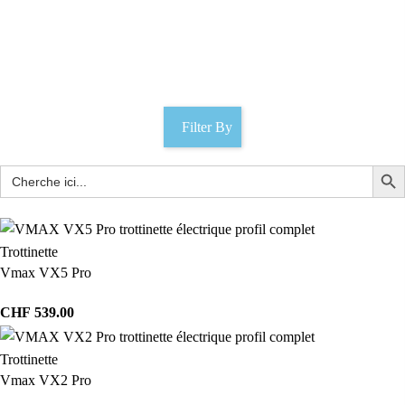
scooter électrique senior
Catégories
Filter By
Trottinette
Vmax VX5 Pro
CHF
539.00
Trottinette
Vmax VX2 Pro