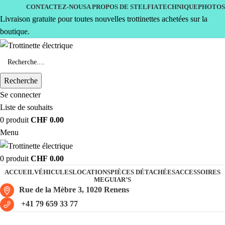
CONTACTEZ-NOUS
A PROPOS DE STELFIA
TECHNIQUE
PHOTOS
Livraison gratuite pour toutes nouvelles trottinettes achetées sur la
boutique.
Recherche
Se connecter
Liste de souhaits
0
produit
CHF
0.00
Menu
0
produit
CHF
0.00
ACCUEIL
VÉHICULES
LOCATIONS
PIÈCES DÉTACHÉES
ACCESSOIRES
MEGUIAR’S
Rue de la Mèbre 3, 1020 Renens
+41 79 659 33 77