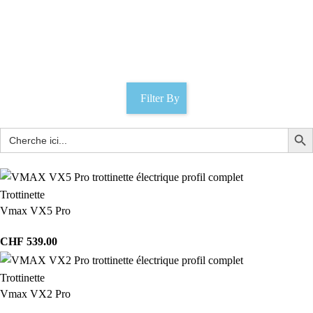
scooter électrique Lausanne
Catégories
Filter By
Trottinette
Vmax VX5 Pro
CHF
539.00
Trottinette
Vmax VX2 Pro