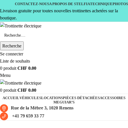
CONTACTEZ-NOUS
A PROPOS DE STELFIA
TECHNIQUE
PHOTOS
Livraison gratuite pour toutes nouvelles trottinettes achetées sur la
boutique.
Recherche
Se connecter
Liste de souhaits
0
produit
CHF
0.00
Menu
0
produit
CHF
0.00
ACCUEIL
VÉHICULES
LOCATIONS
PIÈCES DÉTACHÉES
ACCESSOIRES
MEGUIAR’S
Rue de la Mèbre 3, 1020 Renens
+41 79 659 33 77