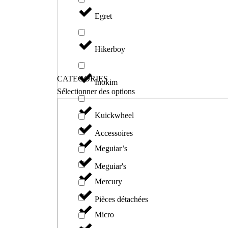
Egret
Hikerboy
CATEGORIES
Inokim
Sélectionner des options
Kuickwheel
Accessoires
Meguiar’s
Meguiar's
Mercury
Pièces détachées
Micro