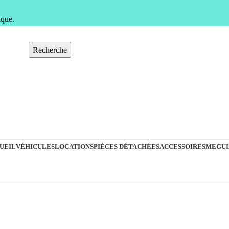
ique.
Recherche
UEIL
VÉHICULES
LOCATIONS
PIÈCES DÉTACHÉES
ACCESSOIRES
MEGUI