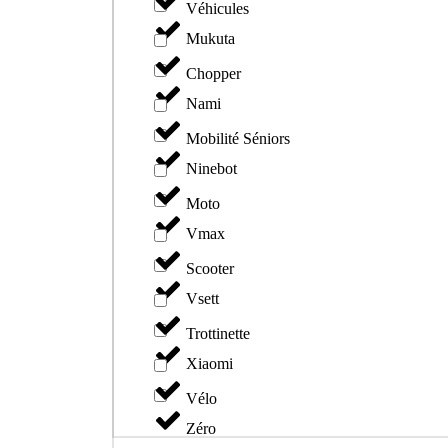
Véhicules
Mukuta
Chopper
Nami
Mobilité Séniors
Ninebot
Moto
Vmax
Scooter
Vsett
Trottinette
Xiaomi
Vélo
Zéro