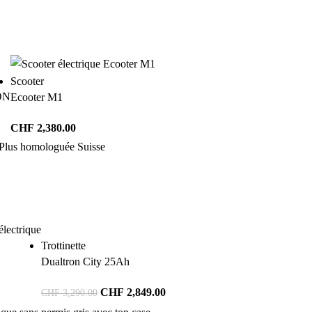
Scooter
ON
Ecooter M1
CHF
2,380.00
Trottinette
Dualtron City 25Ah
CHF
2,849.00
CHF
3,290.00