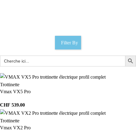
scooter électrique budget
Catégories
Filter By
Trottinette
Vmax VX5 Pro
CHF
539.00
Trottinette
Vmax VX2 Pro