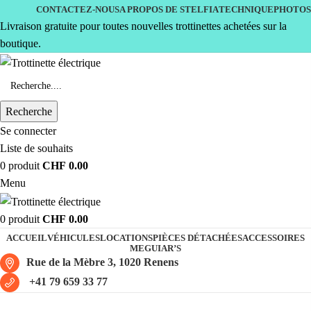
CONTACTEZ-NOUS
A PROPOS DE STELFIA
TECHNIQUE
PHOTOS
Livraison gratuite pour toutes nouvelles trottinettes achetées sur la
boutique.
Recherche
Se connecter
Liste de souhaits
0
produit
CHF
0.00
Menu
0
produit
CHF
0.00
ACCUEIL
VÉHICULES
LOCATIONS
PIÈCES DÉTACHÉES
ACCESSOIRES
MEGUIAR’S
Rue de la Mèbre 3, 1020 Renens
+41 79 659 33 77