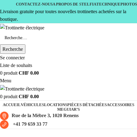
CONTACTEZ-NOUS
A PROPOS DE STELFIA
TECHNIQUE
PHOTOS
Livraison gratuite pour toutes nouvelles trottinettes achetées sur la
boutique.
Recherche
Se connecter
Liste de souhaits
0
produit
CHF
0.00
Menu
0
produit
CHF
0.00
ACCUEIL
VÉHICULES
LOCATIONS
PIÈCES DÉTACHÉES
ACCESSOIRES
MEGUIAR’S
Rue de la Mèbre 3, 1020 Renens
+41 79 659 33 77