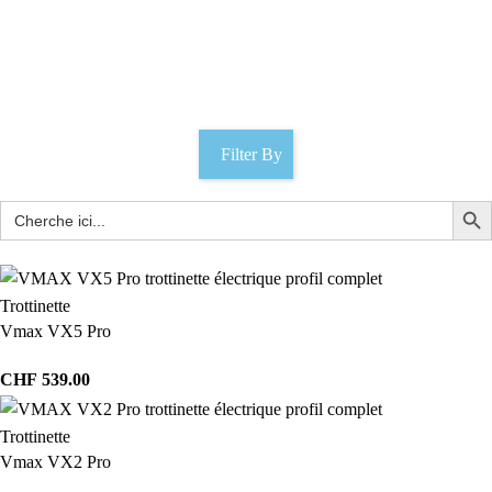
scooter design
Catégories
Filter By
Trottinette
Vmax VX5 Pro
CHF
539.00
Trottinette
Vmax VX2 Pro