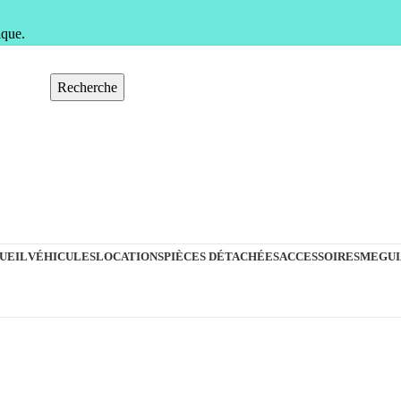
ique.
Recherche
UEIL
VÉHICULES
LOCATIONS
PIÈCES DÉTACHÉES
ACCESSOIRES
MEGUI