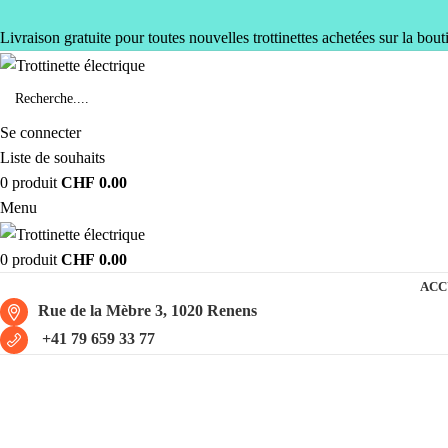
Livraison gratuite pour toutes nouvelles trottinettes achetées sur la bout
Se connecter
Liste de souhaits
0
produit
CHF
0.00
Menu
0
produit
CHF
0.00
ACC
Rue de la Mèbre 3, 1020 Renens
+41 79 659 33 77
Robo-S