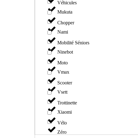
Véhicules
Mukuta
Chopper
Nami
Mobilité Séniors
Ninebot
Moto
Vmax
Scooter
Vsett
Trottinette
Xiaomi
Vélo
Zéro