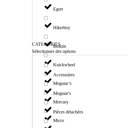
Egret
Hikerboy
CATEGORIES
Inokim
Sélectionner des options
Kuickwheel
Accessoires
Meguiar’s
Meguiar's
Mercury
Pièces détachées
Micro