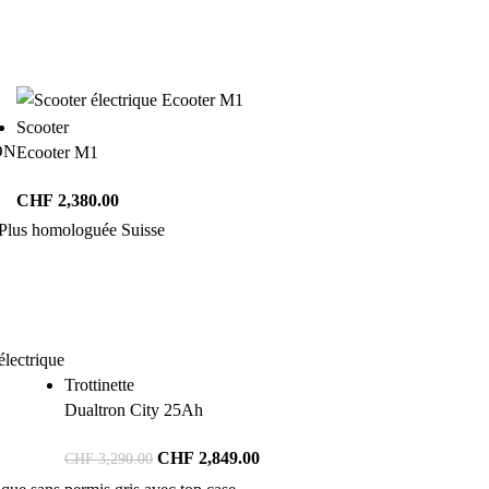
Scooter
ON
Ecooter M1
CHF
2,380.00
Trottinette
Dualtron City 25Ah
CHF
2,849.00
CHF
3,290.00