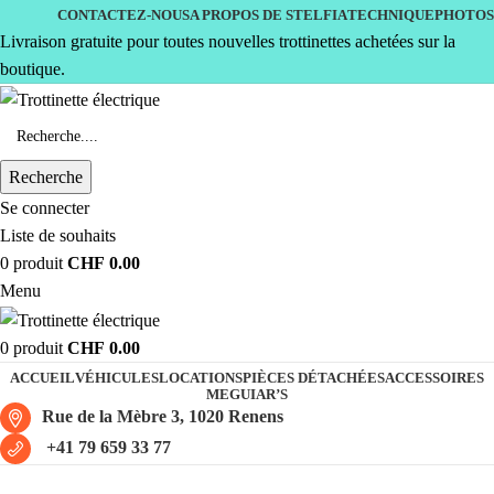
CONTACTEZ-NOUS
A PROPOS DE STELFIA
TECHNIQUE
PHOTOS
Livraison gratuite pour toutes nouvelles trottinettes achetées sur la
boutique.
Recherche
Se connecter
Liste de souhaits
0
produit
CHF
0.00
Menu
0
produit
CHF
0.00
ACCUEIL
VÉHICULES
LOCATIONS
PIÈCES DÉTACHÉES
ACCESSOIRES
MEGUIAR’S
Rue de la Mèbre 3, 1020 Renens
+41 79 659 33 77