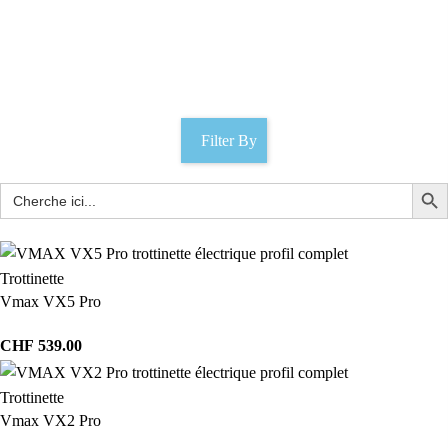
Pneu 60/70-6.5
Catégories
Filter By
Trottinette
Vmax VX5 Pro
CHF
539.00
Trottinette
Vmax VX2 Pro