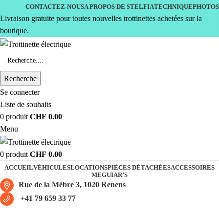
CONTACTEZ-NOUS
A PROPOS DE STELFIA
TECHNIQUE
PHOTOS
Livraison gratuite pour toutes nouvelles trottinettes achetées sur la
boutique.
Recherche
Se connecter
Liste de souhaits
0
produit
CHF
0.00
Menu
0
produit
CHF
0.00
ACCUEIL
VÉHICULES
LOCATIONS
PIÈCES DÉTACHÉES
ACCESSOIRES
MEGUIAR’S
Rue de la Mèbre 3, 1020 Renens
+41 79 659 33 77