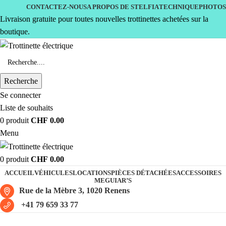
CONTACTEZ-NOUS
A PROPOS DE STELFIA
TECHNIQUE
PHOTOS
Livraison gratuite pour toutes nouvelles trottinettes achetées sur la
boutique.
Recherche
Se connecter
Liste de souhaits
0
produit
CHF
0.00
Menu
0
produit
CHF
0.00
ACCUEIL
VÉHICULES
LOCATIONS
PIÈCES DÉTACHÉES
ACCESSOIRES
MEGUIAR’S
Rue de la Mèbre 3, 1020 Renens
+41 79 659 33 77