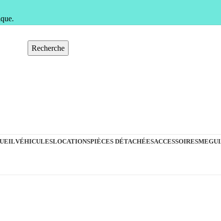
ique.
Recherche
UEIL
VÉHICULES
LOCATIONS
PIÈCES DÉTACHÉES
ACCESSOIRES
MEGUI