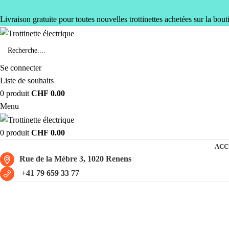
Livraison gratuite pour toutes nouvelles trottinettes achetées sur la bout
Se connecter
Liste de souhaits
0
produit
CHF
0.00
Menu
0
produit
CHF
0.00
ACC
Rue de la Mèbre 3, 1020 Renens
+41 79 659 33 77
Pneu 50-134