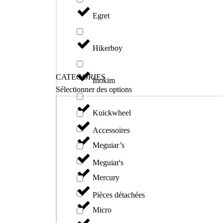
Egret
Hikerboy
CATEGORIES
Inokim
Sélectionner des options
Kuickwheel
Accessoires
Meguiar’s
Meguiar's
Mercury
Pièces détachées
Micro