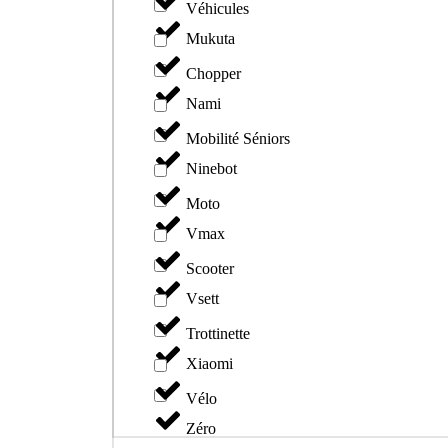
Véhicules
Mukuta
Chopper
Nami
Mobilité Séniors
Ninebot
Moto
Vmax
Scooter
Vsett
Trottinette
Xiaomi
Vélo
Zéro