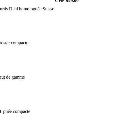
CHF
949.00