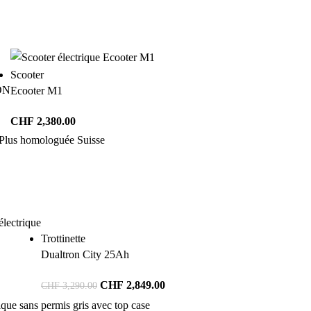
Scooter
ON
Ecooter M1
CHF
2,380.00
Trottinette
Dualtron City 25Ah
CHF
2,849.00
CHF
3,290.00