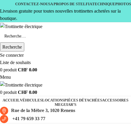
CONTACTEZ-NOUS
A PROPOS DE STELFIA
TECHNIQUE
PHOTOS
Livraison gratuite pour toutes nouvelles trottinettes achetées sur la
boutique.
Recherche
Se connecter
Liste de souhaits
0
produit
CHF
0.00
Menu
0
produit
CHF
0.00
ACCUEIL
VÉHICULES
LOCATIONS
PIÈCES DÉTACHÉES
ACCESSOIRES
MEGUIAR’S
Rue de la Mèbre 3, 1020 Renens
+41 79 659 33 77