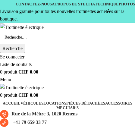
CONTACTEZ-NOUS
A PROPOS DE STELFIA
TECHNIQUE
PHOTOS
Livraison gratuite pour toutes nouvelles trottinettes achetées sur la
boutique.
Recherche
Se connecter
Liste de souhaits
0
produit
CHF
0.00
Menu
0
produit
CHF
0.00
ACCUEIL
VÉHICULES
LOCATIONS
PIÈCES DÉTACHÉES
ACCESSOIRES
MEGUIAR’S
Rue de la Mèbre 3, 1020 Renens
+41 79 659 33 77
plaquettes