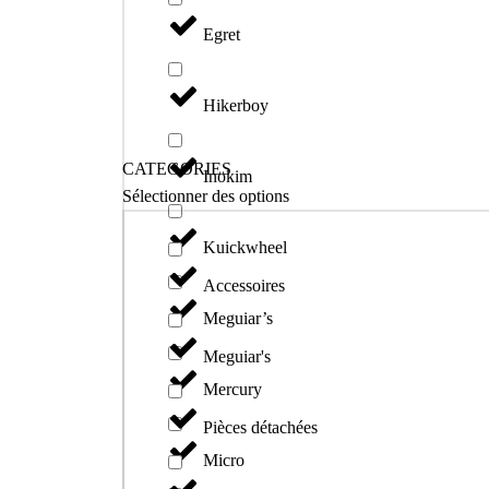
Egret
Hikerboy
CATEGORIES
Inokim
Sélectionner des options
Kuickwheel
Accessoires
Meguiar’s
Meguiar's
Mercury
Pièces détachées
Micro