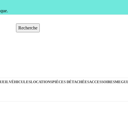
ique.
Recherche
UEIL
VÉHICULES
LOCATIONS
PIÈCES DÉTACHÉES
ACCESSOIRES
MEGUI