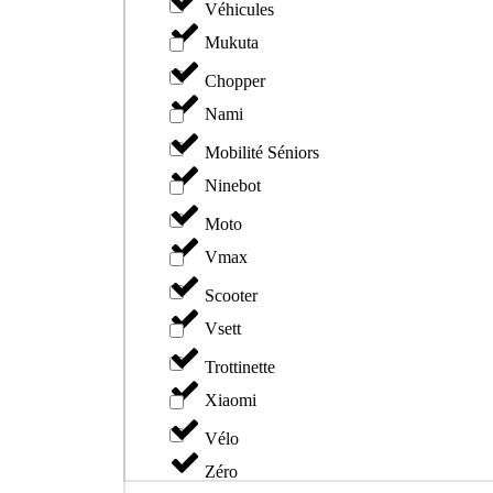
Véhicules
Mukuta
Chopper
Nami
Mobilité Séniors
Ninebot
Moto
Vmax
Scooter
Vsett
Trottinette
Xiaomi
Vélo
Zéro