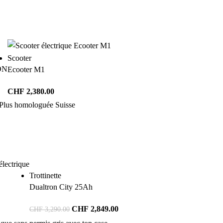
Scooter
ON
Ecooter M1
CHF
2,380.00
Trottinette
Dualtron City 25Ah
CHF
2,849.00
CHF
3,290.00