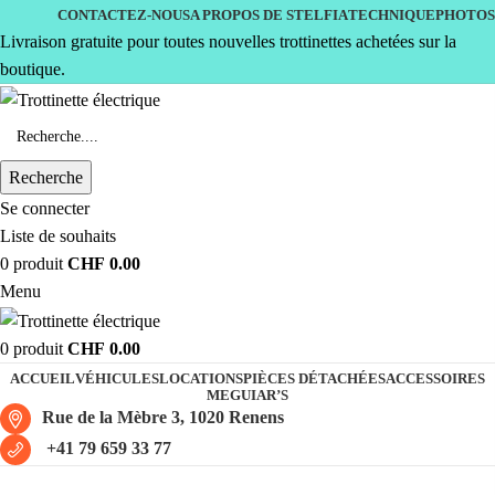
CONTACTEZ-NOUS
A PROPOS DE STELFIA
TECHNIQUE
PHOTOS
Livraison gratuite pour toutes nouvelles trottinettes achetées sur la
boutique.
Recherche
Se connecter
Liste de souhaits
0
produit
CHF
0.00
Menu
0
produit
CHF
0.00
ACCUEIL
VÉHICULES
LOCATIONS
PIÈCES DÉTACHÉES
ACCESSOIRES
MEGUIAR’S
Rue de la Mèbre 3, 1020 Renens
+41 79 659 33 77
NIU XQi3 Wild