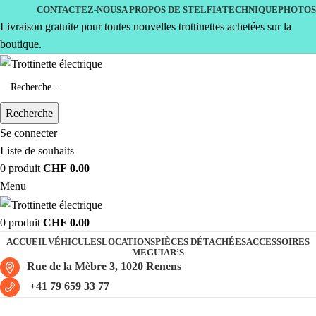
CONTACTEZ-NOUS
A PROPOS DE STELFIA
TECHNIQUE
PHOTOS
Livraison gratuite pour toutes nouvelles trottinettes achetées sur la
boutique.
Recherche
Se connecter
Liste de souhaits
0
produit
CHF
0.00
Menu
0
produit
CHF
0.00
ACCUEIL
VÉHICULES
LOCATIONS
PIÈCES DÉTACHÉES
ACCESSOIRES
MEGUIAR’S
Rue de la Mèbre 3, 1020 Renens
+41 79 659 33 77