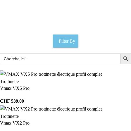
moto électrique 45 km/h
Catégories
Filter By
Trottinette
Vmax VX5 Pro
CHF
539.00
Trottinette
Vmax VX2 Pro