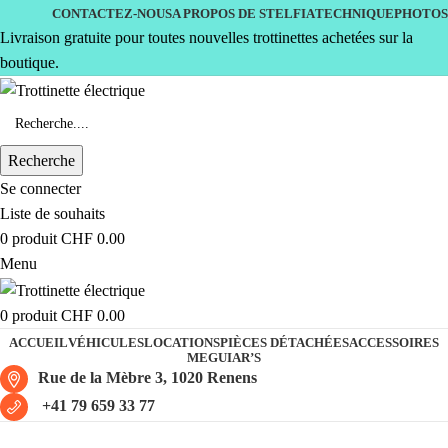
CONTACTEZ-NOUS
A PROPOS DE STELFIA
TECHNIQUE
PHOTOS
Livraison gratuite pour toutes nouvelles trottinettes achetées sur la
boutique.
Recherche
Se connecter
Liste de souhaits
0
produit
CHF
0.00
Menu
0
produit
CHF
0.00
ACCUEIL
VÉHICULES
LOCATIONS
PIÈCES DÉTACHÉES
ACCESSOIRES
MEGUIAR’S
Rue de la Mèbre 3, 1020 Renens
+41 79 659 33 77