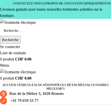
CONTACTEZ-NOUS
A PROPOS DE STELFIA
TECHNIQUE
PHOTOS
Livraison gratuite pour toutes nouvelles trottinettes achetées sur la
boutique.
Recherche
Se connecter
Liste de souhaits
0
produit
CHF
0.00
Menu
0
produit
CHF
0.00
ACCUEIL
VÉHICULES
LOCATIONS
PIÈCES DÉTACHÉES
ACCESSOIRES
MEGUIAR’S
Rue de la Mèbre 3, 1020 Renens
+41 79 659 33 77