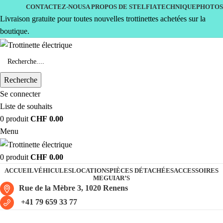
CONTACTEZ-NOUS
A PROPOS DE STELFIA
TECHNIQUE
PHOTOS
Livraison gratuite pour toutes nouvelles trottinettes achetées sur la
boutique.
Recherche
Se connecter
Liste de souhaits
0
produit
CHF
0.00
Menu
0
produit
CHF
0.00
ACCUEIL
VÉHICULES
LOCATIONS
PIÈCES DÉTACHÉES
ACCESSOIRES
MEGUIAR’S
Rue de la Mèbre 3, 1020 Renens
+41 79 659 33 77