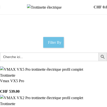
CHF
0.
mobilité électrique suisse
Catégories
Filter By
Trottinette
Vmax VX5 Pro
CHF
539.00
Trottinette