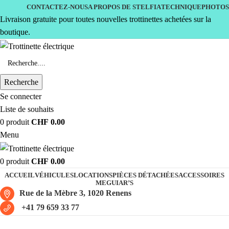
CONTACTEZ-NOUS
A PROPOS DE STELFIA
TECHNIQUE
PHOTOS
Livraison gratuite pour toutes nouvelles trottinettes achetées sur la
boutique.
Recherche
Se connecter
Liste de souhaits
0
produit
CHF
0.00
Menu
0
produit
CHF
0.00
ACCUEIL
VÉHICULES
LOCATIONS
PIÈCES DÉTACHÉES
ACCESSOIRES
MEGUIAR’S
Rue de la Mèbre 3, 1020 Renens
+41 79 659 33 77
Mangosteen M1PS