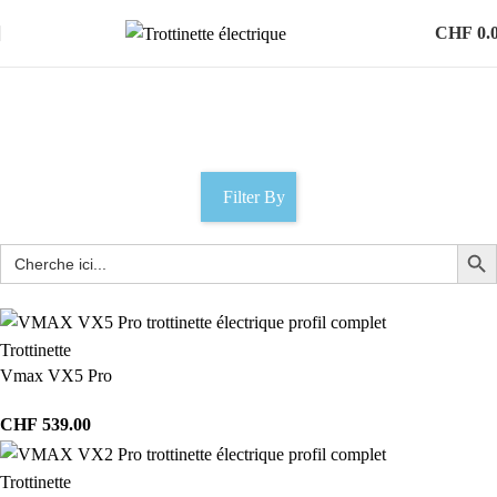
CHF
0.
mango 8.0
Catégories
Filter By
Trottinette
Vmax VX5 Pro
CHF
539.00
Trottinette