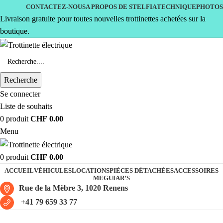
CONTACTEZ-NOUS
A PROPOS DE STELFIA
TECHNIQUE
PHOTOS
Livraison gratuite pour toutes nouvelles trottinettes achetées sur la
boutique.
Recherche
Se connecter
Liste de souhaits
0
produit
CHF
0.00
Menu
0
produit
CHF
0.00
ACCUEIL
VÉHICULES
LOCATIONS
PIÈCES DÉTACHÉES
ACCESSOIRES
MEGUIAR’S
Rue de la Mèbre 3, 1020 Renens
+41 79 659 33 77