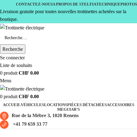
CONTACTEZ-NOUS
A PROPOS DE STELFIA
TECHNIQUE
PHOTOS
Livraison gratuite pour toutes nouvelles trottinettes achetées sur la
boutique.
Recherche
Se connecter
Liste de souhaits
0
produit
CHF
0.00
Menu
0
produit
CHF
0.00
ACCUEIL
VÉHICULES
LOCATIONS
PIÈCES DÉTACHÉES
ACCESSOIRES
MEGUIAR’S
Rue de la Mèbre 3, 1020 Renens
+41 79 659 33 77