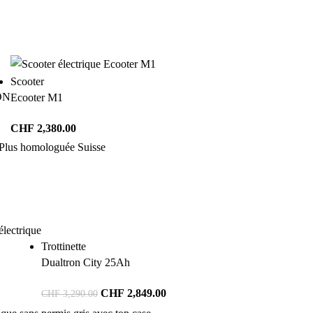
Scooter
ON
Ecooter M1
CHF
2,380.00
Trottinette
Dualtron City 25Ah
CHF
2,849.00
CHF
3,290.00