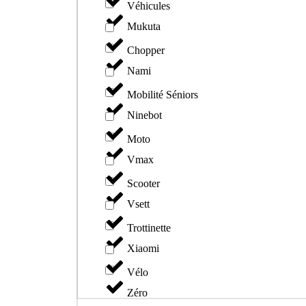
Véhicules
Mukuta
Chopper
Nami
Mobilité Séniors
Ninebot
Moto
Vmax
Scooter
Vsett
Trottinette
Xiaomi
Vélo
Zéro