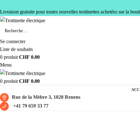
Livraison gratuite pour toutes nouvelles trottinettes achetées sur la bout
Se connecter
Liste de souhaits
0
produit
CHF
0.00
Menu
0
produit
CHF
0.00
ACC
Rue de la Mèbre 3, 1020 Renens
+41 79 659 33 77
Hikerboy Curtis Dual 48V