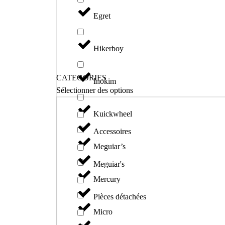
Egret
Hikerboy
CATEGORIES
Inokim
Sélectionner des options
Kuickwheel
Accessoires
Meguiar’s
Meguiar's
Mercury
Pièces détachées
Micro