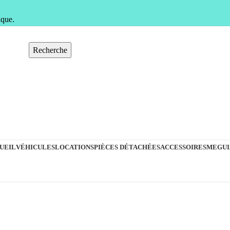
ique.
Recherche
UEIL
VÉHICULES
LOCATIONS
PIÈCES DÉTACHÉES
ACCESSOIRES
MEGUI